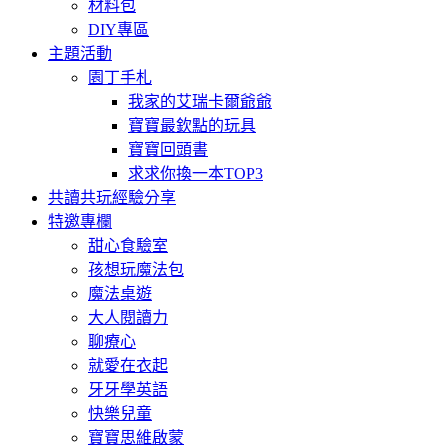
材料包
DIY專區
主題活動
園丁手札
我家的艾瑞卡爾爺爺
寶寶最欽點的玩具
寶寶回頭書
求求你換一本TOP3
共讀共玩經驗分享
特邀專欄
甜心食驗室
孩想玩魔法包
魔法桌遊
大人閱讀力
聊療心
就愛在衣起
牙牙學英語
快樂兒童
寶寶思維啟蒙