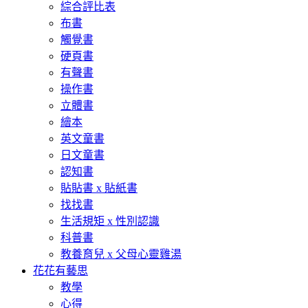
綜合評比表
布書
觸覺書
硬頁書
有聲書
操作書
立體書
繪本
英文童書
日文童書
認知書
貼貼書 x 貼紙書
找找書
生活規矩 x 性別認識
科普書
教養育兒 x 父母心靈雞湯
花花有藝思
教學
心得