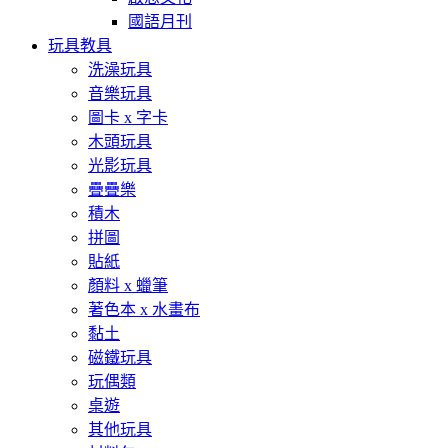
國語月刊
玩具教具
洗澡玩具
音樂玩具
圖卡 x 字卡
木頭玩具
光影玩具
疊疊樂
積木
拼圖
貼紙
顏料 x 蠟筆
著色本 x 水畫布
黏土
磁鐵玩具
玩偶類
桌遊
其他玩具