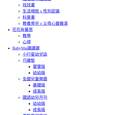
找找書
生活規矩 x 性別認識
科普書
教養育兒 x 父母心靈雞湯
花花有藝思
教學
心得
BabySha讀讀讀
小行星幼兒誌
巧連智
寶寶版
幼幼版
全國兒童樂園
基礎版
成長版
國語幼兒月刊
幼幼版
成長版