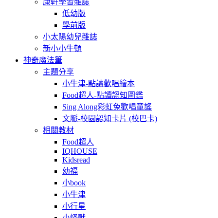
康軒學習雜誌
低幼版
學前版
小太陽幼兒雜誌
新小小牛頓
神奇魔法筆
主題分享
小牛津-點讀歡唱繪本
Food超人-點讀認知圖鑑
Sing Along彩虹兔歡唱童謠
文脈-校園認知卡片 (校巴卡)
相關教材
Food超人
IQHOUSE
Kidsread
幼福
小book
小牛津
小行星
小怪獸