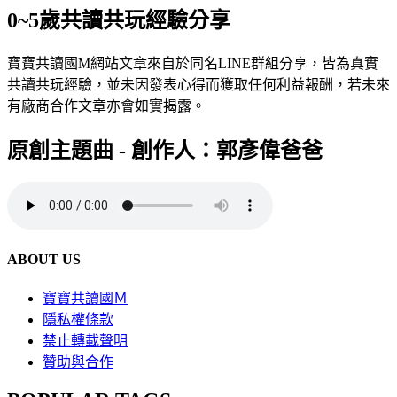
0~5歲共讀共玩經驗分享
寶寶共讀國M網站文章來自於同名LINE群組分享，皆為真實
共讀共玩經驗，並未因發表心得而獲取任何利益報酬，若未來
有廠商合作文章亦會如實揭露。
原創主題曲 - 創作人：郭彥偉爸爸
ABOUT US
寶寶共讀國Ｍ
隱私權條款
禁止轉載聲明
贊助與合作