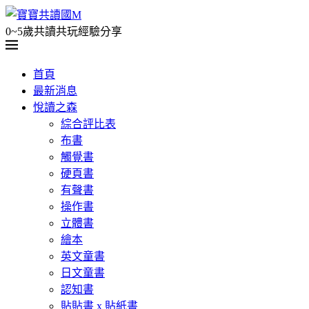
0~5歲共讀共玩經驗分享
首頁
最新消息
悅讀之森
綜合評比表
布書
觸覺書
硬頁書
有聲書
操作書
立體書
繪本
英文童書
日文童書
認知書
貼貼書 x 貼紙書