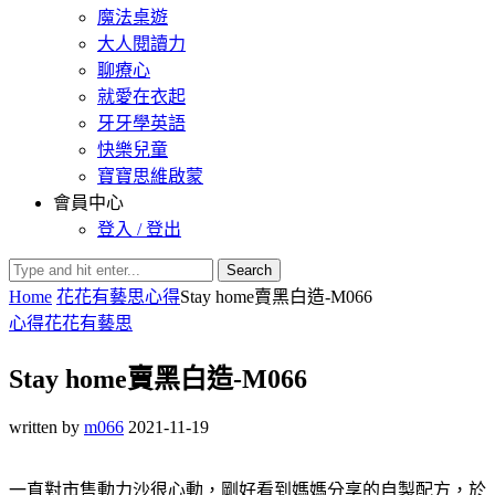
魔法桌遊
大人閱讀力
聊療心
就愛在衣起
牙牙學英語
快樂兒童
寶寶思維啟蒙
會員中心
登入 / 登出
Search
Home
花花有藝思
心得
Stay home賣黑白造-M066
心得
花花有藝思
Stay home賣黑白造-M066
written by
m066
2021-11-19
一直對市售動力沙很心動，剛好看到媽媽分享的自製配方，於