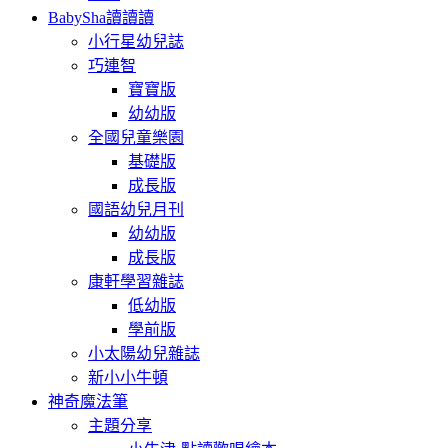
BabySha讀讀讀
小行星幼兒誌
巧連智
寶寶版
幼幼版
全國兒童樂園
基礎版
成長版
國語幼兒月刊
幼幼版
成長版
康軒學習雜誌
低幼版
學前版
小太陽幼兒雜誌
新小小牛頓
神奇魔法筆
主題分享