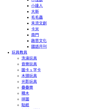
小達人
大新
毛毛蟲
禾流文創
卡米
南門
啟思文化
國語月刊
玩具教具
洗澡玩具
音樂玩具
圖卡 x 字卡
木頭玩具
光影玩具
疊疊樂
積木
拼圖
貼紙