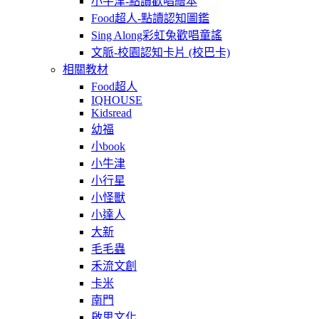
小牛津-點讀歡唱繪本
Food超人-點讀認知圖鑑
Sing Along彩虹兔歡唱童謠
文脈-校園認知卡片 (校巴卡)
相關教材
Food超人
IQHOUSE
Kidsread
幼福
小book
小牛津
小行星
小怪獸
小達人
大新
毛毛蟲
禾流文創
卡米
南門
啟思文化