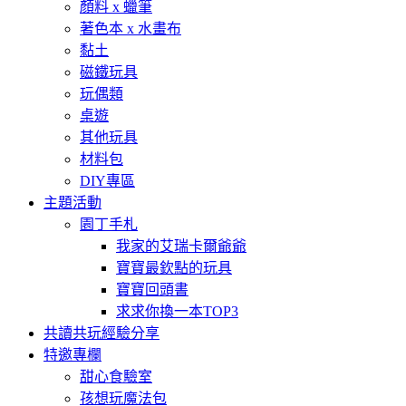
顏料 x 蠟筆
著色本 x 水畫布
黏土
磁鐵玩具
玩偶類
桌遊
其他玩具
材料包
DIY專區
主題活動
園丁手札
我家的艾瑞卡爾爺爺
寶寶最欽點的玩具
寶寶回頭書
求求你換一本TOP3
共讀共玩經驗分享
特邀專欄
甜心食驗室
孩想玩魔法包